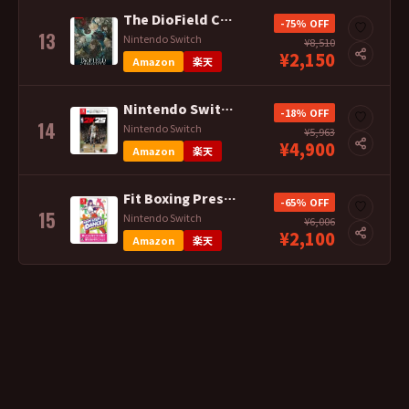
The DioField Chronicle Switch ソフト※セール品のた
-75% OFF
♡
13
Nintendo Switch
¥8,510
¥2,150
Amazon
楽天
Nintendo Switch NBA 2K25 ※セール品のため、返品及び製品
-18% OFF
♡
14
Nintendo Switch
¥5,963
¥4,900
Amazon
楽天
Fit Boxing Presents HOP！ STEP！ DANCE！ Sw
-65% OFF
♡
15
Nintendo Switch
¥6,006
¥2,100
Amazon
楽天