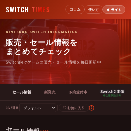
SWITCH
TIMES
コラム
使い方
☀️ ライト
NINTENDO SWITCH INFORMATION
販売・セール情報を
まとめてチェック
Switch向けゲームの販売・セール情報を毎日更新中
Switch2 本体
セール情報
新発売
予約受付中
在庫多数あり
並び替え
♡ お気に入り
?
ル
ー
情
セ
報
SALE