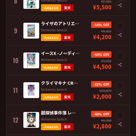
8
Nintendo Switch
¥7,041
¥5,500
Amazon
楽天
ライザのアトリエ3 〜終わりの錬金術士と秘密の鍵〜 Nintendo Switc
-54% OFF
♡
9
Nintendo Switch
¥9,052
¥4,200
Amazon
楽天
イースX -ノーディクス- （通常版）ソフト※セール品のため、返品及び製品保証の
-50% OFF
♡
10
Nintendo Switch
¥9,052
¥4,500
Amazon
楽天
クライマキナ CRYMACHINA Nintendo Switch ※セール品の
-82% OFF
♡
11
Nintendo Switch
¥10,879
¥2,000
Amazon
楽天
超探偵事件簿 レインコード Switch ※セール品のため、返品及び製品保証の対
-60% OFF
♡
12
Nintendo Switch
¥6,980
¥2,800
Amazon
楽天