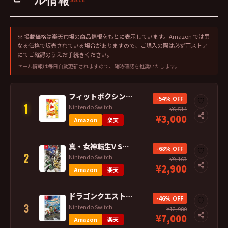
※ 掲載価格は楽天市場の商品情報をもとに表示しています。Amazon では異
なる価格で販売されている場合がありますので、ご購入の際は必ず両ストア
にてご確認のうえお手続きください。
セール情報は毎日自動更新されますので、随時確認を推奨いたします。
フィットボクシング2 -リズム＆エクササイズ- 任天堂 Nintendo Swi
-54% OFF
♡
1
Nintendo Switch
¥6,514
¥3,000
Amazon
楽天
真・女神転生V Switch ソフト 通常版 ※セール品のため、返品及び製品保証
-68% OFF
♡
2
Nintendo Switch
¥9,163
¥2,900
Amazon
楽天
ドラゴンクエストVII Reimagined スイッチ ソフト ※セール品のため
-46% OFF
♡
3
Nintendo Switch
¥12,980
¥7,000
Amazon
楽天