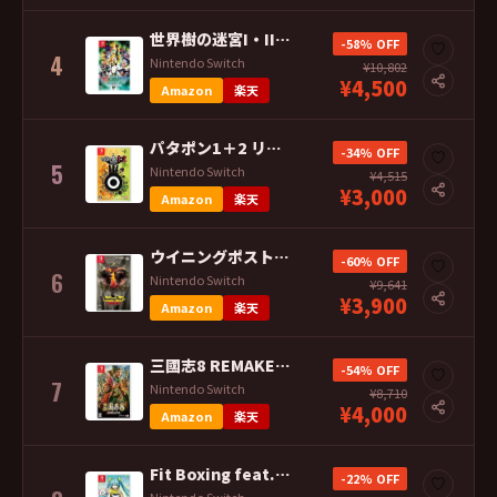
世界樹の迷宮I・II・III HD REMASTER Switch ※セール品の
-58% OFF
♡
4
Nintendo Switch
¥10,802
¥4,500
Amazon
楽天
パタポン1＋2 リプレイ Nintendo Switch※セール品のため、返品及
-34% OFF
♡
5
Nintendo Switch
¥4,515
¥3,000
Amazon
楽天
ウイニングポスト9 2022 Switch ※セール品のため、返品及び製品保証の
-60% OFF
♡
6
Nintendo Switch
¥9,641
¥3,900
Amazon
楽天
三國志8 REMAKE Switch ソフト ※早期購入特典なし ※セール品のた
-54% OFF
♡
7
Nintendo Switch
¥8,710
¥4,000
Amazon
楽天
Fit Boxing feat. 初音ミク -ミクといっしょにエクササイズ- S
-22% OFF
♡